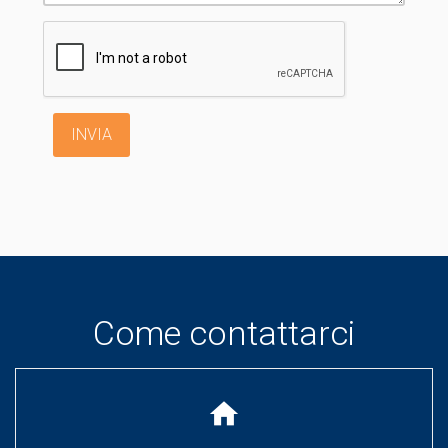
INVIA
Come contattarci
home