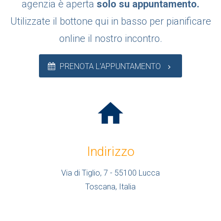
agenzia è aperta
solo su appuntamento.
Utilizzate il bottone qui in basso per pianificare
online il nostro incontro.
PRENOTA L'APPUNTAMENTO
keyboard_arrow_right
home
Indirizzo
Via di Tiglio, 7 - 55100 Lucca
Toscana, Italia