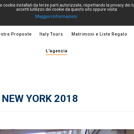
e cookie installati da terze parti autorizzate, rispettando la privacy dei
accetti lutilizzo dei cookie da questo sito oppure visita:
Maggiori Informazioni
ostre Proposte
Italy Tours
Matrimoni e Liste Regalo
L'agenzia
A NEW YORK 2018