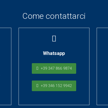
Come contattarci
Whatsapp
+39 347 866 9874
a
+39 346 152 9942