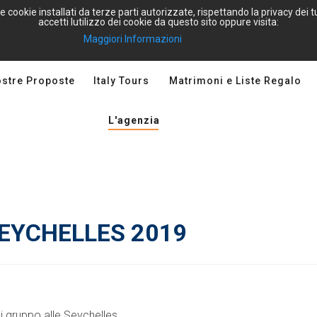
e cookie installati da terze parti autorizzate, rispettando la privacy dei
accetti lutilizzo dei cookie da questo sito oppure visita:
Maggiori Informazioni
ostre Proposte
Italy Tours
Matrimoni e Liste Regalo
L'agenzia
SEYCHELLES 2019
i gruppo alle Seychelles