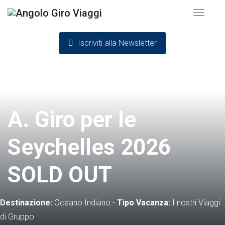
Toggle
Iscriviti alla Newsletter
navigat
A. Giro per le
Seychelles 2026
SOLD OUT
Destinazione:
Oceano Indiano
-
Tipo Vacanza:
I nostri Viaggi
di Gruppo