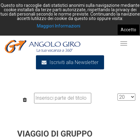
Questo sito raccoglie dati statistici anonimi sulla navigazione mediante
cookie installati da terze parti autorizzate, rispettando la privacy dei
tuoi dati personali secondo le norme previste. Continuando la navizione
accetti lutilizzo dei cookie da questo sito oppure visita:
Maggiori Informazioni
Accetto
Toggle
Iscriviti alla Newsletter
navigat
Inserisci
Visualizz
parte
n.
del
titolo
VIAGGIO DI GRUPPO