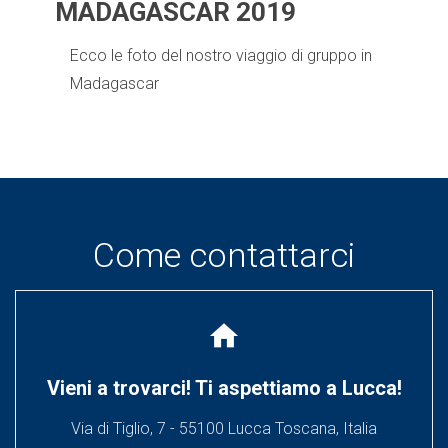
MADAGASCAR 2019
Ecco le foto del nostro viaggio di gruppo in
Madagascar
Come contattarci
home
Vieni a trovarci! Ti aspettiamo a Lucca!
Via di Tiglio, 7 - 55100 Lucca Toscana, Italia