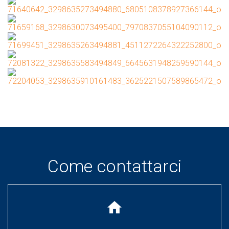
Come contattarci
home